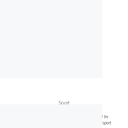
Sport
Willkommen auf der Rennstrecke oder der IAA! Ihr
Experte für Auto-Innovationen, Trends und Motorsport