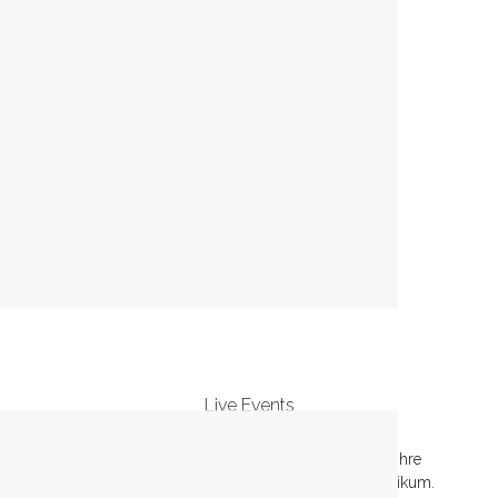
Live Events
Spannende Live-Interviews: Der Moderator für Ihre
Podiumsdiskussion und Mehrwert für jedes Publikum.