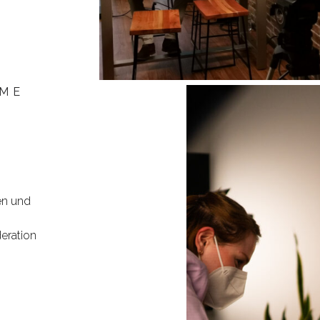
LME
en und
eration