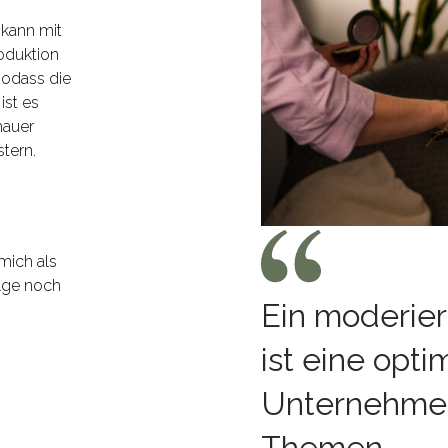
 kann mit
oduktion
sodass die
ist es
hauer
tern.
mich als
olge noch
Ein moderier
ist eine opti
Unternehmen,
Themen